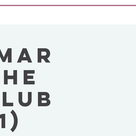
LMAR
THE
CLUB
1)