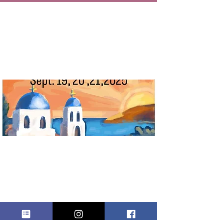
ROSELAND
GREEK FEST
الأحد، 21 سبتمبر
  |  
Roseland