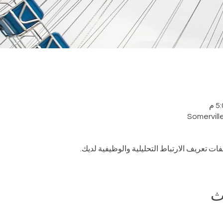
Somervill
ث