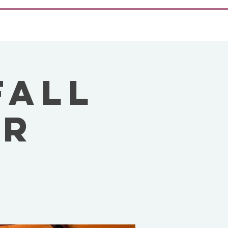
FALL
IR