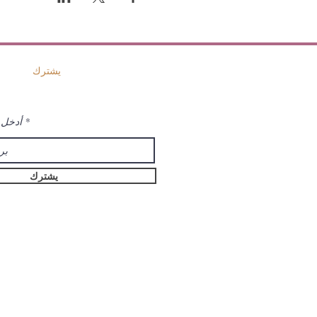
يشترك
أدخل ا
يشترك